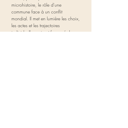
microhistoire, le rôle d'une
commune face à un conflit
mondial. Il met en lumière les choix,
les actes et les trajectoires
individuelles qui ont façonnés le
quotidien d'Arradon pendant la
Seconde Guerre mondiale.
L'étude rassemble vingt chapitre,
rédigés par quinze étudiants en
histoire, dans un style accessible au
grand public. Leurs travaux ont été
complétés par Yves-Marie EVANNO
et Joseph LENORMAND.
CGV